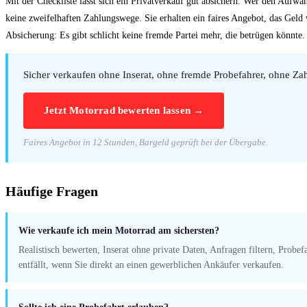
Mit der Checkliste lässt sich ein Privatverkauf gut absichern. Wer den Aufwa
keine zweifelhaften Zahlungswege. Sie erhalten ein faires Angebot, das Geld
Absicherung: Es gibt schlicht keine fremde Partei mehr, die betrügen könnte.
Sicher verkaufen ohne Inserat, ohne fremde Probefahrer, ohne Zah
Jetzt Motorrad bewerten lassen →
Faires Angebot in 12 Stunden, Bargeld geprüft bei der Übergabe.
Häufige Fragen
Wie verkaufe ich mein Motorrad am sichersten?
Realistisch bewerten, Inserat ohne private Daten, Anfragen filtern, Prob
entfällt, wenn Sie direkt an einen gewerblichen Ankäufer verkaufen.