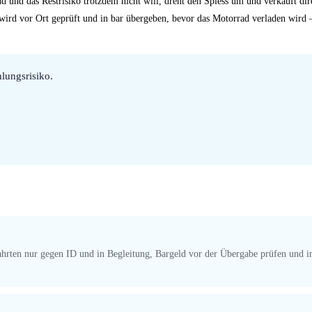
nd und das Restrisiko trotzdem nicht will, dreht den Spiess um und verkauft di
 wird vor Ort geprüft und in bar übergeben, bevor das Motorrad verladen wird 
lungsrisiko.
efahrten nur gegen ID und in Begleitung, Bargeld vor der Übergabe prüfen und 