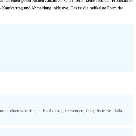
rekt an einen gewerblichen Ankäufer: kein Inserat, keine fremden Probefahrer,
– Kaufvertrag und Abmeldung inklusive. Das ist die radikalste Form der
immer einen schriftlichen Kaufvertrag verwenden. Das grösste Restrisiko