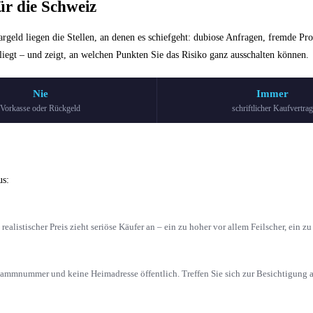
ür die Schweiz
argeld liegen die Stellen, an denen es schiefgeht: dubiose Anfragen, fremde Pro
iegt – und zeigt, an welchen Punkten Sie das Risiko ganz ausschalten können.
Nie
Immer
Vorkasse oder Rückgeld
schriftlicher Kaufvertra
us:
listischer Preis zieht seriöse Käufer an – ein zu hoher vor allem Feilscher, ein zu 
tammnummer und keine Heimadresse öffentlich. Treffen Sie sich zur Besichtigung a