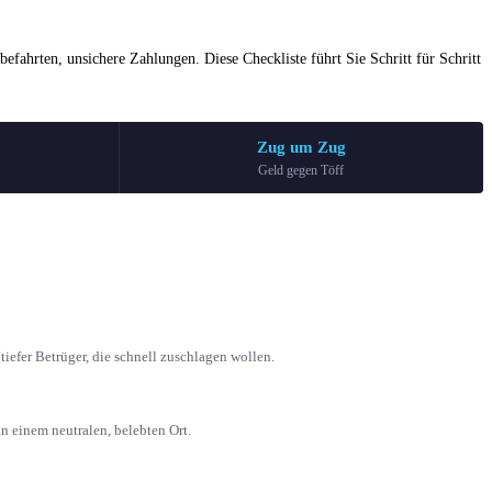
befahrten, unsichere Zahlungen. Diese Checkliste führt Sie Schritt für Schritt
Zug um Zug
g
Geld gegen Töff
tiefer Betrüger, die schnell zuschlagen wollen.
n einem neutralen, belebten Ort.