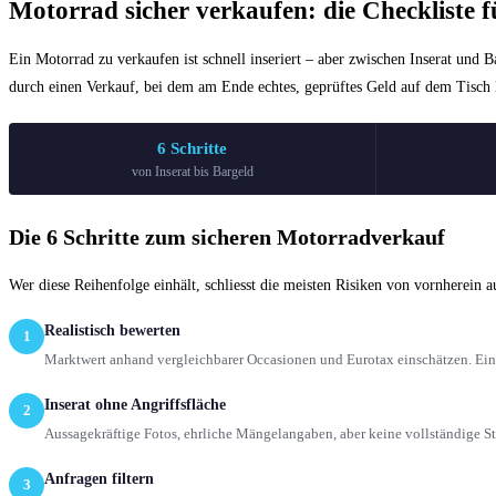
Motorrad sicher verkaufen: die Checkliste f
Ein Motorrad zu verkaufen ist schnell inseriert – aber zwischen Inserat und B
durch einen Verkauf, bei dem am Ende echtes, geprüftes Geld auf dem Tisch l
6 Schritte
von Inserat bis Bargeld
Die 6 Schritte zum sicheren Motorradverkauf
Wer diese Reihenfolge einhält, schliesst die meisten Risiken von vornherein a
Realistisch bewerten
1
Marktwert anhand vergleichbarer Occasionen und Eurotax einschätzen. Ein rea
Inserat ohne Angriffsfläche
2
Aussagekräftige Fotos, ehrliche Mängelangaben, aber keine vollständige S
Anfragen filtern
3